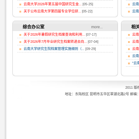
云南大学2026年第五届中国研究生金...
[05-25]
云
关于公布云南大学第四届专业学位研...
[05-22]
云南
综合办公室
相
more...
关于2026年暑假研究生档案查询和利用...
[07-17]
云
关于2026年7月毕业研究生档案转递去向...
[07-04]
云南
云南大学研究生院档案管理实施细则（...
[09-29]
云南
云
“云
2011 
地址：东陆校区 昆明市五华区翠湖北路2号 邮编：6