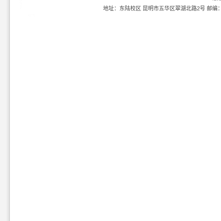
地址：东陆校区 昆明市五华区翠湖北路2号 邮编：6