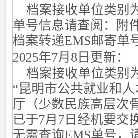
档案接收单位类别
单号信息
请查阅：附
档案转递
EMS
邮寄单
2025
年
7
月
8
日更新：
档案接收单位类别
“昆明市公共就业和人
厅（少数民族高层次
已于
7
月
7
日经机要交
无需查询
EMS
单号，