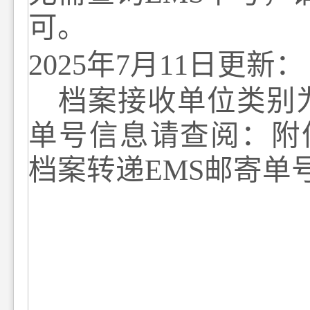
可。
2025
年
7
月
11
日更新：
档案接收单位类别
单号信息
请查阅：附
档案转递
EMS
邮寄单