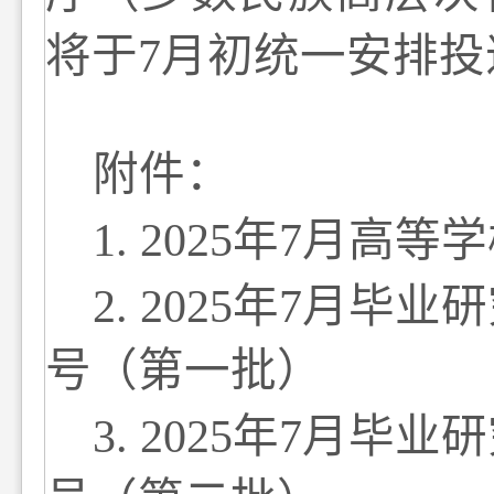
将
于
7
月初统一安排
投
附件：
1
.
2
02
5
年
7
月高等学
2
. 202
5
年
7
月毕业研
号
（
第一批）
3
. 202
5
年
7
月毕业研