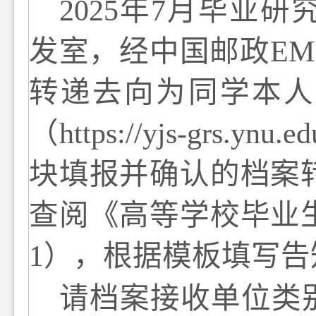
202
5
年
7
月毕业研
发室，
经中国邮政
EM
转递去向为同学本人
（
https://yjs-grs.ynu.ed
块填报并确认的档案
查阅《高等学校毕业
1
），根据模板填写告
请档案接收单位
类