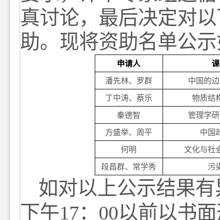
真讨论，最后决定对以
助。
现将资助名单公示
申请人
课
潘先林、罗群
中国的边
丁中涛、蔡乐
物质结
秦德智
管理学研
方盛举、周平
中国
何明
文化与社
段昌群、常学秀
污
如对以上公示结果有
下午
17
：
00
以前以书面