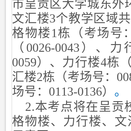
市呈贡区大学城
东外
文汇楼
3
个教学区域共
格物楼
1
栋
（考场号
（
0
0
26
-00
43
）、
力
0
0
59
）、
力行楼
4
栋
汇楼
2
栋
（考场号：
00
场号：
011
3
-0
13
6
）
。
2
.
本考点
将
在呈贡
格物楼、力行楼、文