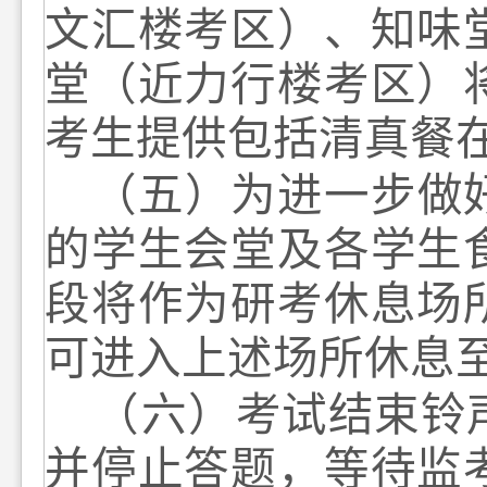
文汇楼考区
）
、
知味
堂（近力行楼考区）
考生提供包括清真餐
（
五
）
为进一步做
的学生会堂及各学生
段将
作为
研考
休息场
可
进入
上述场所
休息
（
六
）
考试结束铃
并停止答题，等待监