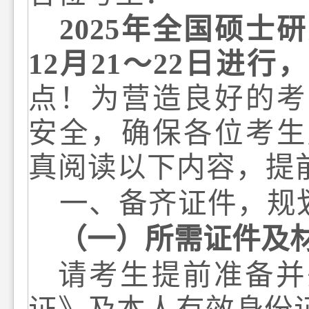
2025
年全国硕士研
12
月
2
1
～
2
2
日进行
，
点
！为营造良好的考
安全
，
确保各位考生
真阅读以下内容
，提
一、
备齐证件，规
（一）所需证件及
请考生提前准备并