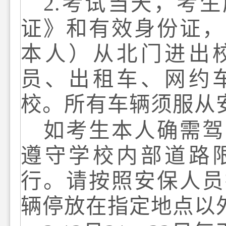
2
.
考试当天
，
考生
证》
和
有效
身份证
，
本人
）从
北门
进出
员、出租车、网约
校。所有车辆须服从
如
考生本人
确需
驾
遵守学校内部道路
行
。
请按照安保人员
辆停放在指定地点以