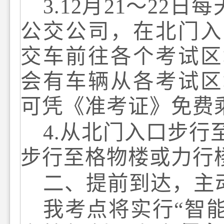
3
.
12
月
2
1
～
2
2
日
每
公交公司，在北门入
交车前往各个考试区
会有车辆从各考试区
可凭《准考证》免费
4
.
从北门入口步行
步行至格物楼或力行
二、提前到达
，
主
我考点将
实行
“智