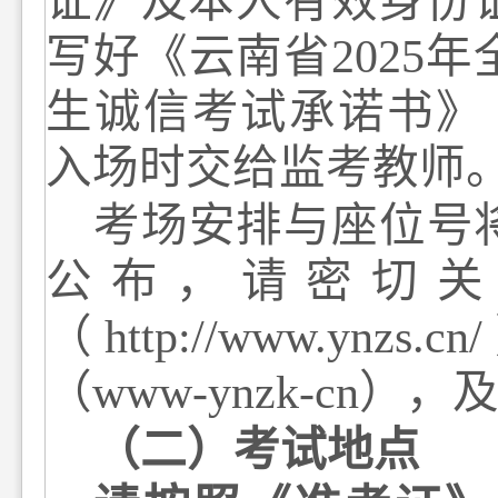
证》及本人有效身份
写好
《云南省
2025
年
生诚信考试承诺书》
入场时交给监考教师
考场安排
与
座位号
公布，请密切
（
http://www.ynzs.cn/
（
www-ynzk-cn
）
，
（二）考试地点